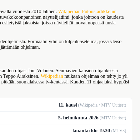
avalla vuodesta 2010 lähtien.
Wikipedian Putous-artikkeliin
aihtuvakokoonpanoinen näyttelijätiimi, jonka johtoon on kaudesta
sitetyistä jaksoista, joissa näyttelijät luovat nopeasti uusia
ohjelmista. Formaatin ydin on kilpailuasetelma, jossa yleisö
u jättämään ohjelman.
kauden ohjasi Jani Volanen. Seuraavien kausien ohjauksesta
n Teppo Airaksinen.
Wikipedian
mukaan ohjelmaa on tehty jo yli
 pitkään suomalaisessa tv-kentässä. Kauden 11 ohjaajaksi hyppäsi
11. kausi
(Wikipedia / MTV Uutiset)
5. helmikuuta 2026
(MTV Uutiset)
lauantai klo 19.30
(MTV3)