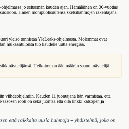
s-ohjelmassa jo seitsemän kauden ajan. Hämäläinen on 36-vuotias
 suosioon. Hänen monipuolisuutensa sketsihahmojen rakentajana
suuri yleisö tunnistaa YleLeaks-ohjelmasta. Molemmat ovat
idän mukaantulonsa tuo kaudelle uutta energiaa.
osikkinäyttelijänsä. Heikoimman äänimäärän saanut näyttelijä
iin viihdeohjelmiin. Kauden 11 juontajana hän varmistaa, että
Paasosen rooli on sekä juontaa että olla linkki katsojien ja
ksen että raikkaita uusia hahmoja – yhdistelmä, joka on