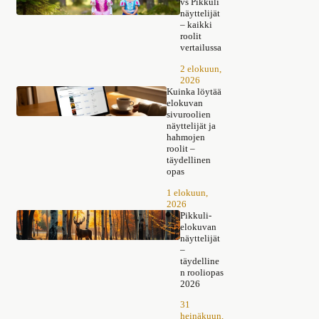
vs Pikkuli
näyttelijät
– kaikki
roolit
vertailussa
2 elokuun,
2026
Kuinka löytää
elokuvan
sivuroolien
näyttelijät ja
hahmojen
roolit –
täydellinen
opas
1 elokuun,
2026
Pikkuli-
elokuvan
näyttelijät
–
täydelline
n rooliopas
2026
31
heinäkuun,