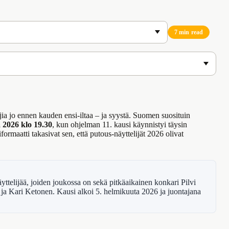
7 min read
jia jo ennen kauden ensi-iltaa – ja syystä. Suomen suosituin
 2026 klo 19.30
, kun ohjelman 11. kausi käynnistyi täysin
ormaatti takasivat sen, että putous-näyttelijät 2026 olivat
telijää, joiden joukossa on sekä pitkäaikainen konkari Pilvi
ja Kari Ketonen. Kausi alkoi 5. helmikuuta 2026 ja juontajana