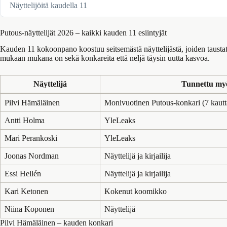
Näyttelijöitä kaudella 11
Putous-näyttelijät 2026 – kaikki kauden 11 esiintyjät
Kauden 11 kokoonpano koostuu seitsemästä näyttelijästä, joiden taustat v
mukaan mukana on sekä konkareita että neljä täysin uutta kasvoa.
Näyttelijä
Tunnettu my
Pilvi Hämäläinen
Monivuotinen Putous-konkari (7 kautt
Antti Holma
YleLeaks
Mari Perankoski
YleLeaks
Joonas Nordman
Näyttelijä ja kirjailija
Essi Hellén
Näyttelijä ja kirjailija
Kari Ketonen
Kokenut koomikko
Niina Koponen
Näyttelijä
Pilvi Hämäläinen – kauden konkari