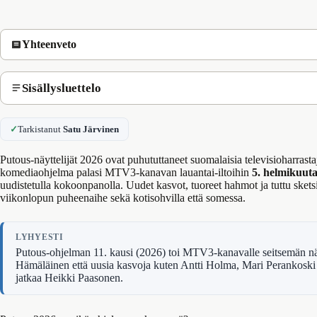
Yhteenveto
Sisällysluettelo
✓
Tarkistanut
Satu Järvinen
Putous-näyttelijät 2026 ovat puhututtaneet suomalaisia televisioharrasta
komediaohjelma palasi MTV3-kanavan lauantai-iltoihin
5. helmikuuta
uudistetulla kokoonpanolla. Uudet kasvot, tuoreet hahmot ja tuttu sketsif
viikonlopun puheenaihe sekä kotisohvilla että somessa.
LYHYESTI
Putous-ohjelman 11. kausi (2026) toi MTV3-kanavalle seitsemän näyt
Hämäläinen että uusia kasvoja kuten Antti Holma, Mari Perankoski 
jatkaa Heikki Paasonen.