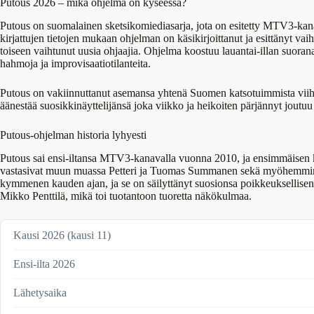
Putous 2026 – mikä ohjelma on kyseessä?
Putous on suomalainen sketsikomiediasarja, jota on esitetty MTV3-kan
kirjattujen tietojen mukaan ohjelman on käsikirjoittanut ja esittänyt v
toiseen vaihtunut uusia ohjaajia. Ohjelma koostuu lauantai-illan suorana e
hahmoja ja improvisaatiotilanteita.
Putous on vakiinnuttanut asemansa yhtenä Suomen katsotuimmista viihde
äänestää suosikkinäyttelijänsä joka viikko ja heikoiten pärjännyt joutu
Putous-ohjelman historia lyhyesti
Putous sai ensi-iltansa MTV3-kanavalla vuonna 2010, ja ensimmäisen 
vastasivat muun muassa Petteri ja Tuomas Summanen sekä myöhemmi
kymmenen kauden ajan, ja se on säilyttänyt suosionsa poikkeuksellisen
Mikko Penttilä, mikä toi tuotantoon tuoretta näkökulmaa.
Kausi 2026 (kausi 11)
Ensi-ilta 2026
Lähetysaika