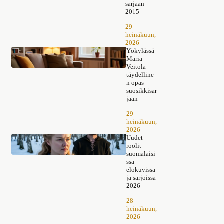
sarjaan
2015–
29
heinäkuun,
2026
Yökylässä
Maria
Veitola –
täydelline
n opas
suosikkisar
jaan
29
heinäkuun,
2026
Uudet
roolit
suomalaisi
ssa
elokuvissa
ja sarjoissa
2026
28
heinäkuun,
2026