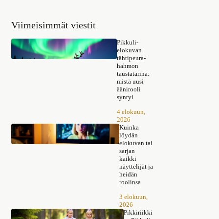
Viimeisimmät viestit
Pikkuli-
elokuvan
tähtipeura-
hahmon
taustatarina:
mistä uusi
äänirooli
syntyi
4 elokuun,
2026
Kuinka
löydän
elokuvan tai
sarjan
kaikki
näyttelijät ja
heidän
roolinsa
3 elokuun,
2026
Pikkiriikki