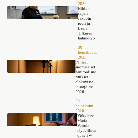
2026
Hildur-
sarjan
Jakobin
rooli ja
Lauri
Tilkasen
hahmotyö
30
heinäkuun,
2026
Parhaat
suomalaiset
ääniroolisuo
ritukset
elokuvissa
ja sarjoissa
2026
29
heinäkuun,
2026
Yökylässä
Maria
Veitola –
täydellinen
opas TV-