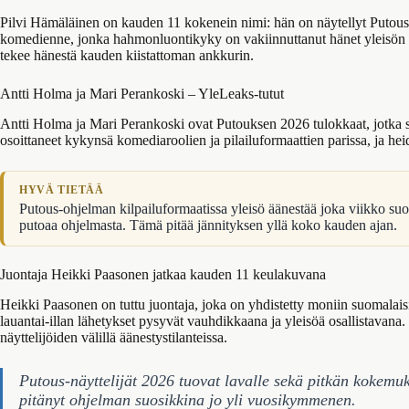
Pilvi Hämäläinen on kauden 11 kokenein nimi: hän on näytellyt Putou
komedienne, jonka hahmonluontikyky on vakiinnuttanut hänet yleisön
tekee hänestä kauden kiistattoman ankkurin.
Antti Holma ja Mari Perankoski – YleLeaks-tutut
Antti Holma ja Mari Perankoski ovat Putouksen 2026 tulokkaat, jotka 
osoittaneet kykynsä komediaroolien ja pilailuformaattien parissa, ja he
HYVÄ TIETÄÄ
Putous-ohjelman kilpailuformaatissa yleisö äänestää joka viikko su
putoaa ohjelmasta. Tämä pitää jännityksen yllä koko kauden ajan.
Juontaja Heikki Paasonen jatkaa kauden 11 keulakuvana
Heikki Paasonen on tuttu juontaja, joka on yhdistetty moniin suomalais
lauantai-illan lähetykset pysyvät vauhdikkaana ja yleisöä osallistavana. 
näyttelijöiden välillä äänestystilanteissa.
Putous-näyttelijät 2026 tuovat lavalle sekä pitkän kokemu
pitänyt ohjelman suosikkina jo yli vuosikymmenen.