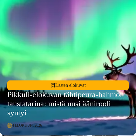
Lasten elokuvat
Pikkuli-elokuvan tähtipeura-hahmon
taustatarina: mistä uusi äänirooli
syntyi
4 ELOKUUN, 2026