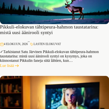
Pikkuli-elokuvan tähtipeura-hahmon taustatarina:
mistä uusi äänirooli syntyi
–
4 ELOKUUN, 2026
LASTEN ELOKUVAT
✓Tarkistanut Satu Järvinen Pikkuli-elokuvan tähtipeura-hahmon
taustatarina: mistä uusi äänirooli syntyi on kysymys, joka on
kiinnostanut Pikkulin faneja siitä lähtien, kun…
:
Lue lisää
Pikkuli-
elokuvan
tähtipeura-
hahmon
taustatarina:
mistä
uusi
äänirooli
syntyi