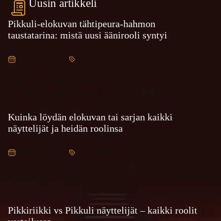
Pikkuli-elokuvan tähtipeura-hahmon
taustatarina: mistä uusi äänirooli syntyi
–
4 ELOKUUN, 2026
LASTEN ELOKUVAT
✓Tarkistanut Satu Järvinen Pikkuli-elokuvan tähtipeura-
hahmon taustatarina: mistä uusi äänirooli syntyi on kysymys,
joka on kiinnostanut Pikkulin faneja siitä lähtien, kun…
Kuinka löydän elokuvan tai sarjan kaikki
näyttelijät ja heidän roolinsa
–
3 ELOKUUN, 2026
NAYTTELIJAT JA ROOLIT
✓Tarkistanut Satu Järvinen Kuinka löydän elokuvan tai sarjan
kaikki näyttelijät ja heidän roolinsa on kysymys, jonka jokainen
elokuvaharrastaja kohtaa ennemmin…
Pikkiriikki vs Pikkuli näyttelijät – kaikki roolit
vertailussa