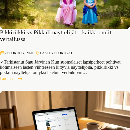
Pikkiriikki vs Pikkuli näyttelijät – kaikki roolit
vertailussa
–
2 ELOKUUN, 2026
LASTEN ELOKUVAT
✓Tarkistanut Satu Järvinen Kun suomalaiset lapsiperheet pohtivat
kotimaiseen lasten viihteeseen liittyviä näyttelijöitä, pikkiriikki vs
pikkuli näyttelijät on yksi haetuin vertailupari…
:
Lue lisää
Pikkiriikki
vs
Pikkuli
näyttelijät
–
kaikki
roolit
vertailussa