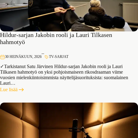
Hildur-sarjan Jakobin rooli ja Lauri Tilkasen
hahmotyö
–
30 HEINÄKUUN, 2026
TV-SARJAT
✓Tarkistanut Satu Järvinen Hildur-sarjan Jakobin rooli ja Lauri
Tilkasen hahmotyö on yksi pohjoismaiseen rikosdraaman viime
vuosien mielenkiintoisimmista näyttelijäsuorituksista: suomalainen
Lauri…
:
Lue lisää
Hildur-
sarjan
Jakobin
rooli
ja
Lauri
Tilkasen
hahmotyö