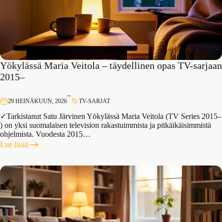
Yökylässä Maria Veitola – täydellinen opas TV-sarjaan
2015–
–
29 HEINÄKUUN, 2026
TV-SARJAT
✓Tarkistanut Satu Järvinen Yökylässä Maria Veitola (TV Series 2015–
) on yksi suomalaisen television rakastuimmista ja pitkäikäisimmistä
ohjelmista. Vuodesta 2015…
:
Lue lisää
Yökylässä
Maria
Veitola
–
täydellinen
opas
TV-
sarjaan
2015–