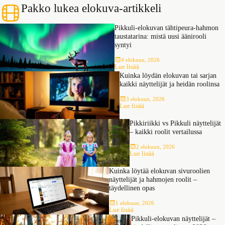
Pikkuli-elokuvan tähtipeura-hahmon
taustatarina: mistä uusi äänirooli
syntyi
4 elokuun, 2026
:
Lue lisää
P
Kuinka löydän elokuvan tai sarjan
i
kaikki näyttelijät ja heidän roolinsa
k
k
3 elokuun, 2026
:
Lue lisää
u
K
l
u
i
Pikkiriikki vs Pikkuli näyttelijät
i
-
– kaikki roolit vertailussa
n
e
k
l
2 elokuun, 2026
:
Lue lisää
a
o
P
l
k
i
ö
Kuinka löytää elokuvan sivuroolien
u
k
y
v
näyttelijät ja hahmojen roolit –
k
d
a
täydellinen opas
i
ä
n
r
n
t
1 elokuun, 2026
:
i
Lue lisää
e
ä
K
i
l
Pikkuli-elokuvan näyttelijät –
h
u
k
o
täydellinen rooliopas 2026
t
i
k