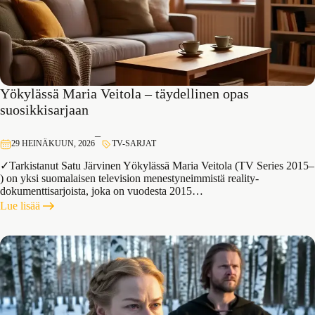
Yökylässä Maria Veitola – täydellinen opas
suosikkisarjaan
–
29 HEINÄKUUN, 2026
TV-SARJAT
✓Tarkistanut Satu Järvinen Yökylässä Maria Veitola (TV Series 2015–
) on yksi suomalaisen television menestyneimmistä reality-
dokumenttisarjoista, joka on vuodesta 2015…
:
Lue lisää
Yökylässä
Maria
Veitola
–
täydellinen
opas
suosikkisarjaan