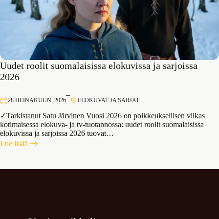
Uudet roolit suomalaisissa elokuvissa ja sarjoissa
2026
–
28 HEINÄKUUN, 2026
ELOKUVAT JA SARJAT
✓Tarkistanut Satu Järvinen Vuosi 2026 on poikkeuksellisen vilkas
kotimaisessa elokuva- ja tv-tuotannossa: uudet roolit suomalaisissa
elokuvissa ja sarjoissa 2026 tuovat…
:
Lue lisää
Uudet
roolit
suomalaisissa
elokuvissa
ja
sarjoissa
2026
Uusin artikkeli