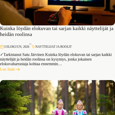
Kuinka löydän elokuvan tai sarjan kaikki näyttelijät ja
heidän roolinsa
–
3 ELOKUUN, 2026
NAYTTELIJAT JA ROOLIT
✓Tarkistanut Satu Järvinen Kuinka löydän elokuvan tai sarjan kaikki
näyttelijät ja heidän roolinsa on kysymys, jonka jokainen
elokuvaharrastaja kohtaa ennemmin…
:
Lue lisää
Kuinka
löydän
elokuvan
tai
sarjan
kaikki
näyttelijät
ja
heidän
roolinsa