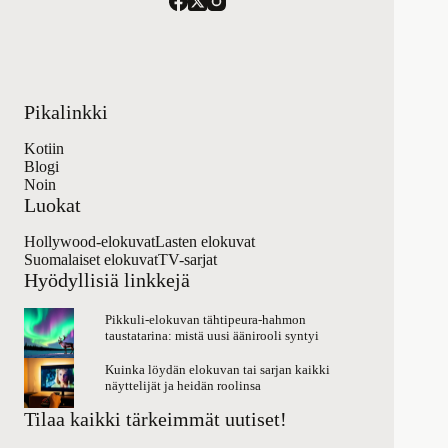
Pikalinkki
Kotiin
Blogi
Noin
Luokat
Hollywood-elokuvat
Lasten elokuvat
Suomalaiset elokuvat
TV-sarjat
Hyödyllisiä linkkejä
Pikkuli-elokuvan tähtipeura-hahmon
taustatarina: mistä uusi äänirooli syntyi
Kuinka löydän elokuvan tai sarjan kaikki
näyttelijät ja heidän roolinsa
Tilaa kaikki tärkeimmät uutiset!