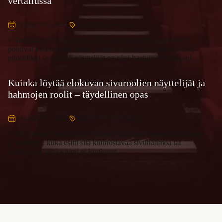
–
2 ELOKUUN, 2026
LASTEN ELOKUVAT
✓Tarkistanut Satu Järvinen Kun suomalaiset lapsiperheet
pohtivat kotimaiseen lasten viihteeseen liittyviä näyttelijöitä,
pikkiriikki vs pikkuli näyttelijät on yksi haetuin vertailupari…
Kuinka löytää elokuvan sivuroolien näyttelijät ja
hahmojen roolit – täydellinen opas
–
1 ELOKUUN, 2026
NAYTTELIJAT JA ROOLIT
✓Tarkistanut Satu Järvinen Oletko koskaan katsonut elokuvaa
ja miettinyt, kuka esitti sitä kiinnostavaa sivuhahmoa tai
vastustajaa, jonka nimi ei kuulunut…
Pakko lukea elokuva-artikkeli