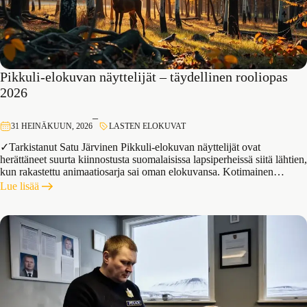
opas
Pikkuli-elokuvan näyttelijät – täydellinen rooliopas
2026
–
31 HEINÄKUUN, 2026
LASTEN ELOKUVAT
✓Tarkistanut Satu Järvinen Pikkuli-elokuvan näyttelijät ovat
herättäneet suurta kiinnostusta suomalaisissa lapsiperheissä siitä lähtien,
kun rakastettu animaatiosarja sai oman elokuvansa. Kotimainen…
:
Lue lisää
Pikkuli-
elokuvan
näyttelijät
–
täydellinen
rooliopas
2026