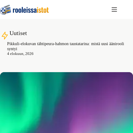
Skip
to
content
Uutiset
 uusi äänirooli
Kuinka löydän elokuvan tai sarjan kaikki näyttelijät ja
3 elokuun, 2026