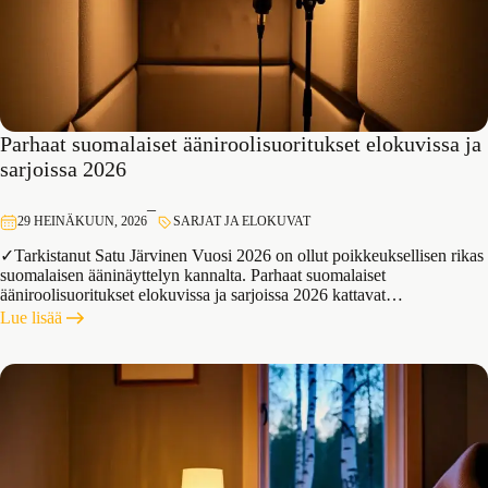
Parhaat suomalaiset ääniroolisuoritukset elokuvissa ja
sarjoissa 2026
–
29 HEINÄKUUN, 2026
SARJAT JA ELOKUVAT
✓Tarkistanut Satu Järvinen Vuosi 2026 on ollut poikkeuksellisen rikas
suomalaisen ääninäyttelyn kannalta. Parhaat suomalaiset
ääniroolisuoritukset elokuvissa ja sarjoissa 2026 kattavat…
:
Lue lisää
Parhaat
suomalaiset
ääniroolisuoritukset
elokuvissa
ja
sarjoissa
2026