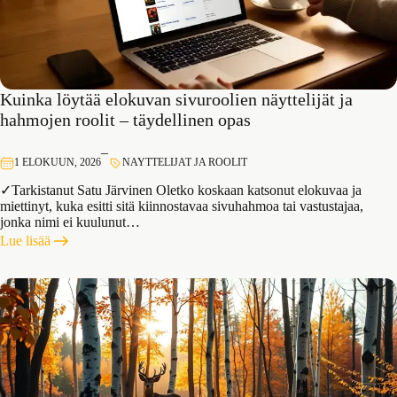
Kuinka löytää elokuvan sivuroolien näyttelijät ja
hahmojen roolit – täydellinen opas
–
1 ELOKUUN, 2026
NAYTTELIJAT JA ROOLIT
✓Tarkistanut Satu Järvinen Oletko koskaan katsonut elokuvaa ja
miettinyt, kuka esitti sitä kiinnostavaa sivuhahmoa tai vastustajaa,
jonka nimi ei kuulunut…
:
Lue lisää
Kuinka
löytää
elokuvan
sivuroolien
näyttelijät
ja
hahmojen
roolit
–
täydellinen